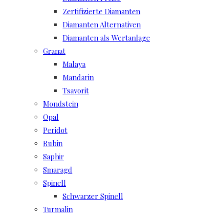
Zertifizierte Diamanten
Diamanten Alternativen
Diamanten als Wertanlage
Granat
Malaya
Mandarin
Tsavorit
Mondstein
Opal
Peridot
Rubin
Saphir
Smaragd
Spinell
Schwarzer Spinell
Turmalin