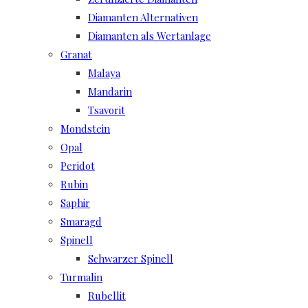
Diamanten Alternativen
Diamanten als Wertanlage
Granat
Malaya
Mandarin
Tsavorit
Mondstein
Opal
Peridot
Rubin
Saphir
Smaragd
Spinell
Schwarzer Spinell
Turmalin
Rubellit